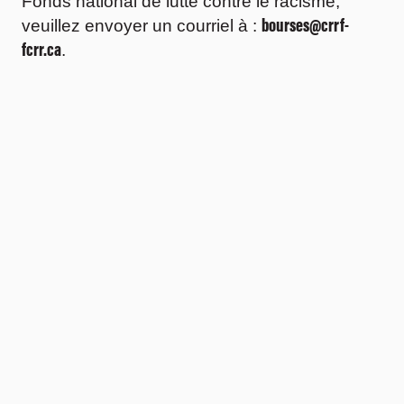
Fonds national de lutte contre le racisme,
bourses@crrf-
veuillez envoyer un courriel à :
fcrr.ca
.