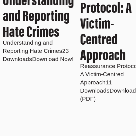
Protocol: A
and Reporting
Victim-
Hate Crimes
Centred
Understanding and
Approach
Reporting Hate Crimes23
DownloadsDownload Now!
Reassurance Protoco
A Victim-Centred
Approach11
DownloadsDownload
(PDF)