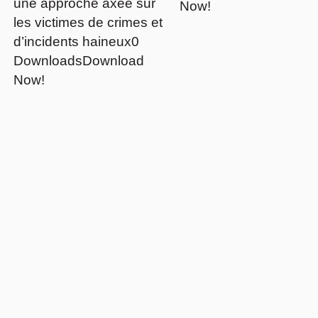
une approche axée sur
Now!
les victimes de crimes et
d’incidents haineux0
DownloadsDownload
Now!