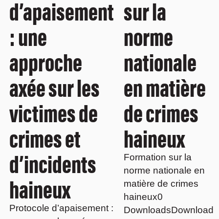
d’apaisement
sur la
: une
norme
approche
nationale
axée sur les
en matière
victimes de
de crimes
crimes et
haineux
d’incidents
Formation sur la
norme nationale en
haineux
matière de crimes
haineux0
Protocole d’apaisement :
DownloadsDownload