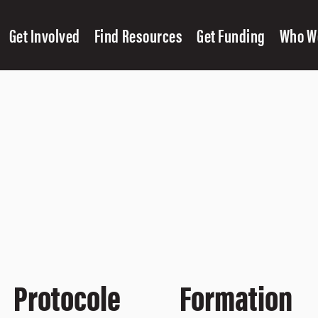
Get Involved
Find Resources
Get Funding
Who W
Protocole
Formation