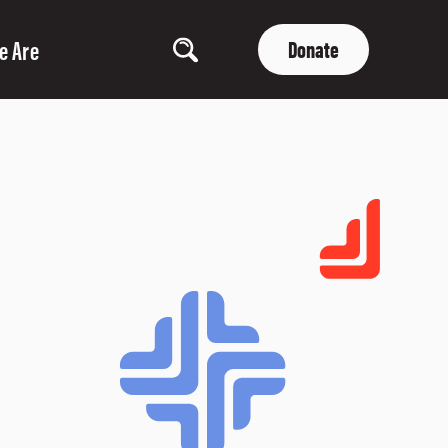
e Are
Donate