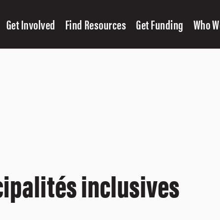
Get Involved
Find Resources
Get Funding
Who W
ipalités inclusives